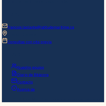
consultoría marítima de clase mundial.
Contacto
francois.laplante@latitudemaritime.ca
Quebec, Canadá
Consultas con cita previa
Navegación
Nuestro equipo
Diario de Bitácora
Contacto
Acerca de
© 2026 Latitude Maritime. Todos los derechos reservados.