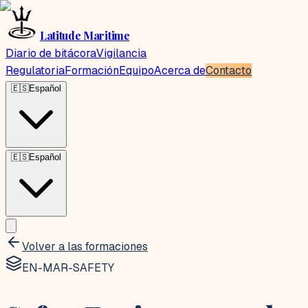
Latitude Maritime
Diario de bitácora
Vigilancia
Regulatoria
Formación
Equipo
Acerca de
Contacto
🇪🇸
Español
🇪🇸
Español
Volver a las formaciones
EN-MAR-SAFETY