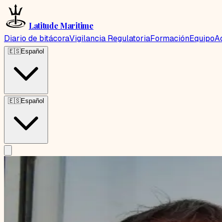
Latitude Maritime
Diario de bitácora
Vigilancia Regulatoria
Formación
Equipo
A
🇪🇸
Español
🇪🇸
Español