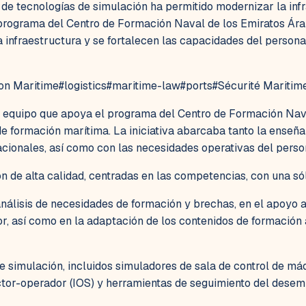
de tecnologías de simulación ha permitido modernizar la inf
rograma del Centro de Formación Naval de los Emiratos Árab
 infraestructura y se fortalecen las capacidades del persona
on Maritime
#
logistics
#
maritime-law
#
ports
#
Sécurité Maritim
 equipo que apoya el programa del Centro de Formación Nava
 de formación marítima. La iniciativa abarcaba tanto la ense
acionales, así como con las necesidades operativas del perso
n de alta calidad, centradas en las competencias, con una só
análisis de necesidades de formación y brechas, en el apoyo 
r, así como en la adaptación de los contenidos de formación 
de simulación, incluidos simuladores de sala de control de m
ctor-operador (IOS) y herramientas de seguimiento del dese