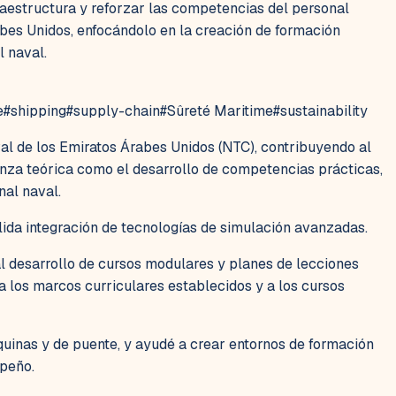
raestructura y reforzar las competencias del personal
es Unidos, enfocándolo en la creación de formación
l naval.
e
#
shipping
#
supply-chain
#
Sûreté Maritime
#
sustainability
l de los Emiratos Árabes Unidos (NTC), contribuyendo al
ñanza teórica como el desarrollo de competencias prácticas,
nal naval.
lida integración de tecnologías de simulación avanzadas.
al desarrollo de cursos modulares y planes de lecciones
a los marcos curriculares establecidos y a los cursos
áquinas y de puente, y ayudé a crear entornos de formación
mpeño.